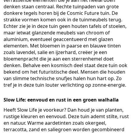
verrassende elementen die je aan het heelal doen
denken staan centraal. Rechte tuinpaden van grote
donkere tegels horen bij de Cosmic Future tuin. De
strakke vormen komen ook in de tuinmeubels terug.
Echter zie je in deze tuin geen houten tafels of stoelen,
maar ietwat glanzende meubels van chroom of
aluminium, eventueel geaccentueerd met glazen
elementen. Met bloemen in paarse en blauwe tinten
zoals lavendel, salie en ijzerhard, creëer je een
bloemenpracht die je aan een sterrenhemel doet
denken. Behalve een kosmisch deel staat deze tuin ook
bekend om het futuristische deel. Mensen die houden
van slimme technische snufjes halen hun hart op. Zo
tref je in deze tuin louter verlichting op zonne-energie.
Slow Life: eenvoud en rust in een groen walhalla
Heeft Slow Life je voorkeur? Dan houd je van planten,
rustige kleuren en eenvoud. Deze tuin ademt stilte, rust
en natuur. Warme aardetinten zoals okergeel,
terracotta, zand en saliegroen worden gecombineerd