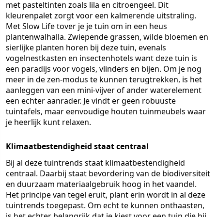
met pasteltinten zoals lila en citroengeel. Dit
kleurenpalet zorgt voor een kalmerende uitstraling.
Met Slow Life tover je je tuin om in een heus
plantenwalhalla. Zwiepende grassen, wilde bloemen en
sierlijke planten horen bij deze tuin, evenals
vogelnestkasten en insectenhotels want deze tuin is
een paradijs voor vogels, vlinders en bijen. Om je nog
meer in de zen-modus te kunnen terugtrekken, is het
aanleggen van een mini-vijver of ander waterelement
een echter aanrader. Je vindt er geen robuuste
tuintafels, maar eenvoudige houten tuinmeubels waar
je heerlijk kunt relaxen.
Klimaatbestendigheid staat centraal
Bij al deze tuintrends staat klimaatbestendigheid
centraal. Daarbij staat bevordering van de biodiversiteit
en duurzaam materiaalgebruik hoog in het vaandel.
Het principe van tegel eruit, plant erin wordt in al deze
tuintrends toegepast. Om echt te kunnen onthaasten,
is het echter belangrijk dat je kiest voor een tuin die bij