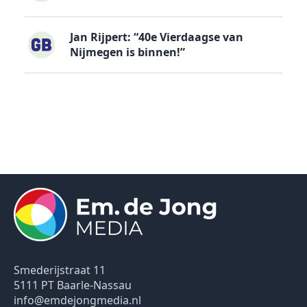
Jan Rijpert: “40e Vierdaagse van
Nijmegen is binnen!”
Smederijstraat 11
5111 PT Baarle-Nassau
info@emdejongmedia.nl