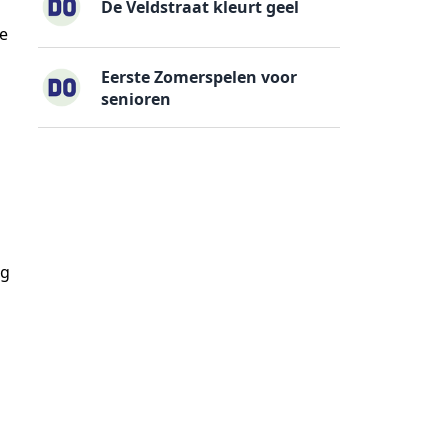
De Veldstraat kleurt geel
re
Eerste Zomerspelen voor
senioren
ng