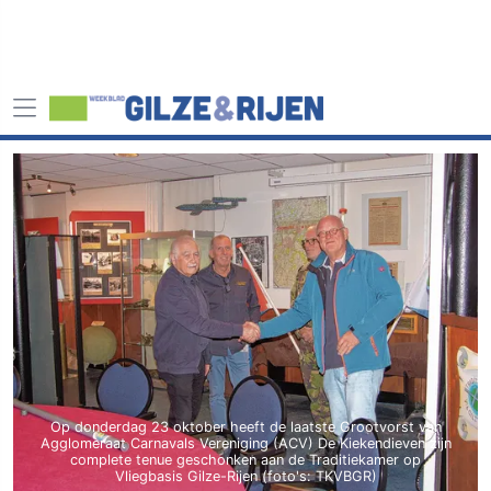
Op donderdag 23 oktober heeft de laatste Grootvorst van
Agglomeraat Carnavals Vereniging (ACV) De Kiekendieven zijn
complete tenue geschonken aan de Traditiekamer op
Vliegbasis Gilze-Rijen (foto's: TKVBGR)