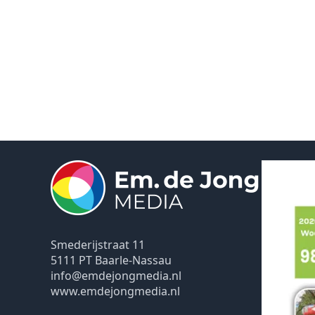
Smederijstraat 11
5111 PT Baarle-Nassau
info@emdejongmedia.nl
www.emdejongmedia.nl