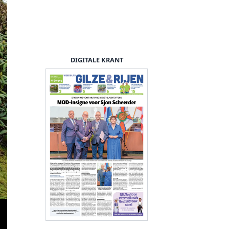
DIGITALE KRANT
Jeugdraad Papslokkersgat gest