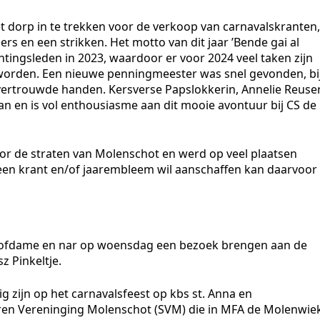
et dorp in te trekken voor de verkoop van carnavalskranten,
rs en een strikken. Het motto van dit jaar ’Bende gai al
ichtingsleden in 2023, waardoor er voor 2024 veel taken zijn
 worden. Een nieuwe penningmeester was snel gevonden, bi
n vertrouwde handen. Kersverse Papslokkerin, Annelie Reuser
an en is vol enthousiasme aan dit mooie avontuur bij CS de
r de straten van Molenschot en werd op veel plaatsen
h een krant en/of jaarembleem wil aanschaffen kan daarvoor
, hofdame en nar op woensdag een bezoek brengen aan de
z Pinkeltje.
g zijn op het carnavalsfeest op kbs st. Anna en
ren Vereninging Molenschot (SVM) die in MFA de Molenwie