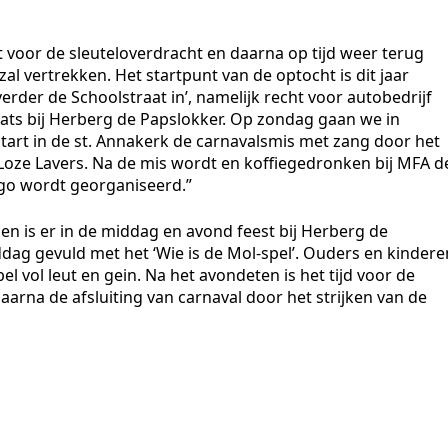
voor de sleuteloverdracht en daarna op tijd weer terug
l vertrekken. Het startpunt van de optocht is dit jaar
verder de Schoolstraat in’, namelijk recht voor autobedrijf
aats bij Herberg de Papslokker. Op zondag gaan we in
art in de st. Annakerk de carnavalsmis met zang door het
oze Lavers. Na de mis wordt en koffiegedronken bij MFA d
go wordt georganiseerd.”
n is er in de middag en avond feest bij Herberg de
ag gevuld met het ‘Wie is de Mol-spel’. Ouders en kindere
vol leut en gein. Na het avondeten is het tijd voor de
arna de afsluiting van carnaval door het strijken van de