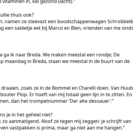
 vitaminen in, kei gezond (lacht).”
ullie thuis ook?
ngen, namen ze steevast een boodschappenwagen Schrobbelè
dag een satéetje eet bij Marco en Bien, vrienden van me sind
erna ga ik naar Breda. We maken meestal een rondje; De
 op maandag in Breda, staan we meestal in de buurt van de
ar draaien, zoals ze in de Bommel en Charelli doen. Van Huub
ter Plop. Er hoeft van mij totaal geen lijn in te zitten. En
men, dan het trompetnummer ’Der alte dessauer’.”
ns je in het geheel niet?
k zo aanmatigend. Alsof ze tegen mij zeggen: je schrijft van
 Even vastpakken is prima, maar ga niet aan me hangen.”