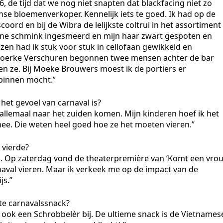
6, de tijd dat we nog niet snapten dat blackfacing niet zo
aanse bloemenverkoper. Kennelijk iets te goed. Ik had op de
ord en bij de Wibra de lelijkste coltrui in het assortiment
uine schmink ingesmeerd en mijn haar zwart gespoten en
ozen had ik stuk voor stuk in cellofaan gewikkeld en
In Boerke Verschuren begonnen twee mensen achter de bar
pen ze. Bij Moeke Brouwers moest ik de portiers er
binnen mocht.”
het gevoel van carnaval is?
 ze allemaal naar het zuiden komen. Mijn kinderen hoef ik het
 mee. Die weten heel goed hoe ze het moeten vieren.”
 vierde?
ren. Op zaterdag vond de theaterpremière van ’Komt een vro
naval vieren. Maar ik verkeek me op de impact van de
js.”
ete carnavalssnack?
rd ook een Schrobbelèr bij. De ultieme snack is de Vietnames