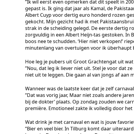
”Ik wil eerst even opmerken dat dit speelt in 200
gepast is. Ik ging dat jaar als Kamal, de Pakist
Albert Cuyp voor dertig euro honderd rozen gesco
gekocht. Mijn gezicht had ik met Pakistaansbr
strak in de scheiding gelegd. De eerste dertig r
zorgvuldig in een Albert Heijn-tas gestoken. 
boos nee te schudden. ‘Hier niet verkopen!’ rie
minutenlang van overtuigen voor ik überhaupt 
Hoe leg je pubers uit Groot Grachtengat uit wat 
”Nou, dat leg ik liever niet uit. Stel je voor dat
niet uit te leggen. Die gaan al van jongs af aan
Wanneer was de laatste keer dat je zelf carnaval
”Dat was vorig jaar, Maar niet zoals andere ja
bij de dokter’ plaats. Op zondag zouden we car
première. Emotioneel zakte ik volledig door het i
Wat drink je met carnaval en wat is jouw favori
”Bier en veel bier. In Tilburg komt daar uiteraa