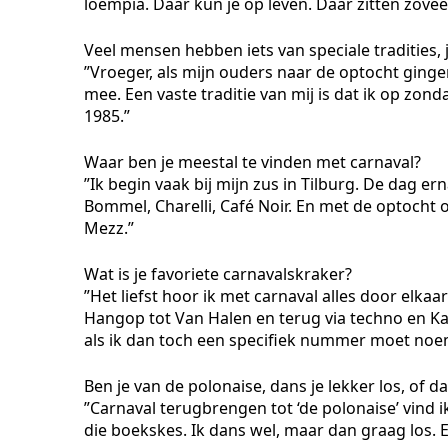
loempia. Daar kun je op leven. Daar zitten zoveel
Veel mensen hebben iets van speciale tradities, j
”Vroeger, als mijn ouders naar de optocht gi
mee. Een vaste traditie van mij is dat ik op zon
1985.”
Waar ben je meestal te vinden met carnaval?
”Ik begin vaak bij mijn zus in Tilburg. De dag 
Bommel, Charelli, Café Noir. En met de optocht
Mezz.”
Wat is je favoriete carnavalskraker?
”Het liefst hoor ik met carnaval alles door elka
Hangop tot Van Halen en terug via techno en Kabou
als ik dan toch een specifiek nummer moet noe
Ben je van de polonaise, dans je lekker los, of da
”Carnaval terugbrengen tot ‘de polonaise’ vind i
die boekskes. Ik dans wel, maar dan graag los.