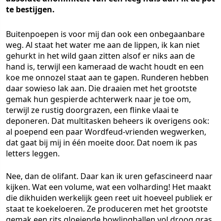
te bestijgen.
Buitenpoepen is voor mij dan ook een onbegaanbare
weg. Al staat het water me aan de lippen, ik kan niet
gehurkt in het wild gaan zitten alsof er niks aan de
hand is, terwijl een kameraad de wacht houdt en een
koe me onnozel staat aan te gapen. Runderen hebben
daar sowieso lak aan. Die draaien met het grootste
gemak hun gespierde achterwerk naar je toe om,
terwijl ze rustig doorgrazen, een flinke vlaai te
deponeren. Dat multitasken beheers ik overigens ook:
al poepend een paar Wordfeud-vrienden wegwerken,
dat gaat bij mij in één moeite door. Dat noem ik pas
letters leggen.
Nee, dan de olifant. Daar kan ik uren gefascineerd naar
kijken. Wat een volume, wat een volharding! Het maakt
die dikhuiden werkelijk geen reet uit hoeveel publiek er
staat te koekeloeren. Ze produceren met het grootste
gemak een rits gloeiende bowlingballen vol droog gras