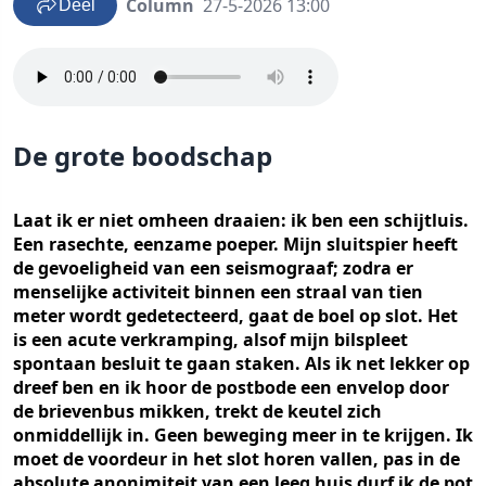
Column
27-5-2026 13:00
Deel
De grote boodschap
Laat ik er niet omheen draaien: ik ben een schijtluis.
Een rasechte, eenzame poeper. Mijn sluitspier heeft
de gevoeligheid van een seismograaf; zodra er
menselijke activiteit binnen een straal van tien
meter wordt gedetecteerd, gaat de boel op slot. Het
is een acute verkramping, alsof mijn bilspleet
spontaan besluit te gaan staken. Als ik net lekker op
dreef ben en ik hoor de postbode een envelop door
de brievenbus mikken, trekt de keutel zich
onmiddellijk in. Geen beweging meer in te krijgen. Ik
moet de voordeur in het slot horen vallen, pas in de
absolute anonimiteit van een leeg huis durf ik de pot