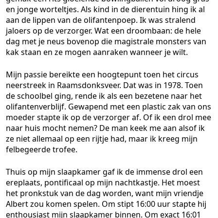
en jonge worteltjes. Als kind in de dierentuin hing ik al
aan de lippen van de olifantenpoep. Ik was stralend
jaloers op de verzorger. Wat een droombaan: de hele
dag met je neus bovenop die magistrale monsters van
kak staan en ze mogen aanraken wanneer je wilt.
Mijn passie bereikte een hoogtepunt toen het circus
neerstreek in Raamsdonksveer. Dat was in 1978. Toen
de schoolbel ging, rende ik als een bezetene naar het
olifantenverblijf. Gewapend met een plastic zak van ons
moeder stapte ik op de verzorger af. Of ik een drol mee
naar huis mocht nemen? De man keek me aan alsof ik
ze niet allemaal op een rijtje had, maar ik kreeg mijn
felbegeerde trofee.
Thuis op mijn slaapkamer gaf ik de immense drol een
ereplaats, pontificaal op mijn nachtkastje. Het moest
het pronkstuk van de dag worden, want mijn vriendje
Albert zou komen spelen. Om stipt 16:00 uur stapte hij
enthousiast mijn slaapkamer binnen. Om exact 16:01