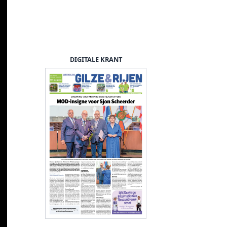
DIGITALE KRANT
Reus Korenhaar ui