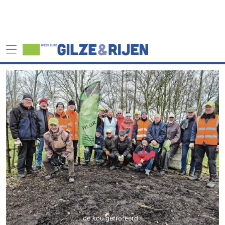
de kou getroteerd !