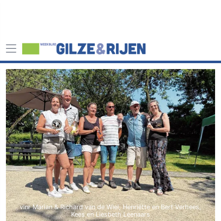
vlnr Marian & Richard van de Wiel, Henriëtte en Bert Verhees,
Kees en Liesbeth Leenaars