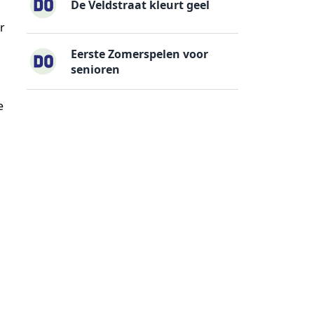
De Veldstraat kleurt geel
r
Eerste Zomerspelen voor
senioren
e