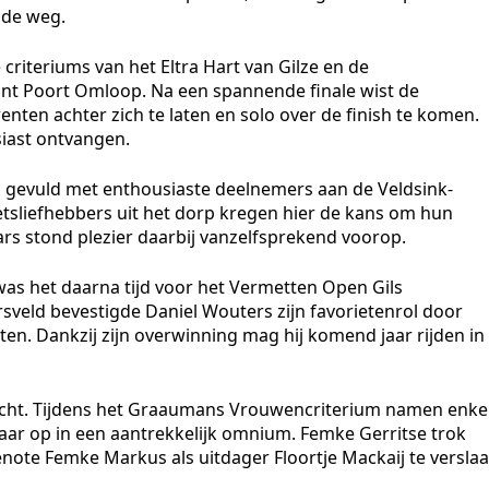
 de weg.
criteriums van het Eltra Hart van Gilze en de
nt Poort Omloop. Na een spannende finale wist de
nten achter zich te laten en solo over de finish te komen.
siast ontvangen.
n gevuld met enthousiaste deelnemers aan de Veldsink-
etsliefhebbers uit het dorp kregen hier de kans om hun
ars stond plezier daarbij vanzelfsprekend voorop.
as het daarna tijd voor het Vermetten Open Gils
veld bevestigde Daniel Wouters zijn favorietenrol door
en. Dankzij zijn overwinning mag hij komend jaar rijden in
cht. Tijdens het Graaumans Vrouwencriterium namen enke
ar op in een aantrekkelijk omnium. Femke Gerritse trok
enote Femke Markus als uitdager Floortje Mackaij te versla