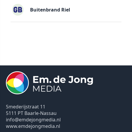
Buitenbrand Riel
Smederijstraat 11
5111 PT Baarle-Nassau
info@emdejongmedia.nl
www.emdejongmedia.nl