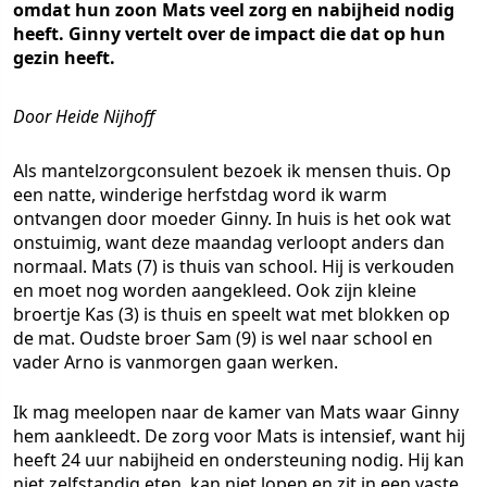
omdat hun zoon Mats veel zorg en nabijheid nodig
heeft. Ginny vertelt over de impact die dat op hun
gezin heeft.
Door Heide Nijhoff
Als mantelzorgconsulent bezoek ik mensen thuis. Op
een natte, winderige herfstdag word ik warm
ontvangen door moeder Ginny. In huis is het ook wat
onstuimig, want deze maandag verloopt anders dan
normaal. Mats (7) is thuis van school. Hij is verkouden
en moet nog worden aangekleed. Ook zijn kleine
broertje Kas (3) is thuis en speelt wat met blokken op
de mat. Oudste broer Sam (9) is wel naar school en
vader Arno is vanmorgen gaan werken.
Ik mag meelopen naar de kamer van Mats waar Ginny
hem aankleedt. De zorg voor Mats is intensief, want hij
heeft 24 uur nabijheid en ondersteuning nodig. Hij kan
niet zelfstandig eten, kan niet lopen en zit in een vaste