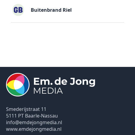
Buitenbrand Riel
Smederijstraat 11
5111 PT Baarle-Nassau
info@emdejongmedia.nl
www.emdejongmedia.nl