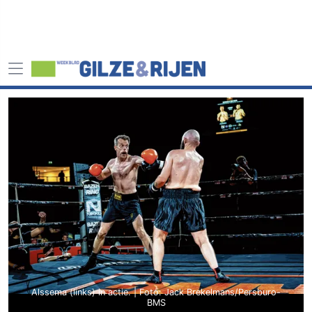
Alssema (links) in actie. | Foto: Jack Brekelmans/Persburo-
BMS