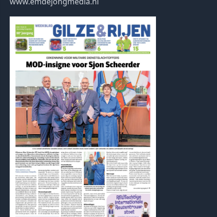
www.emdejongmedia.nl