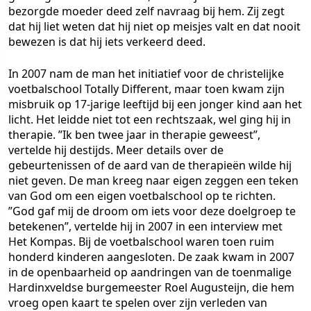
bezorgde moeder deed zelf navraag bij hem. Zij zegt
dat hij liet weten dat hij niet op meisjes valt en dat nooit
bewezen is dat hij iets verkeerd deed.
In 2007 nam de man het initiatief voor de christelijke
voetbalschool Totally Different, maar toen kwam zijn
misbruik op 17-jarige leeftijd bij een jonger kind aan het
licht. Het leidde niet tot een rechtszaak, wel ging hij in
therapie. ”Ik ben twee jaar in therapie geweest”,
vertelde hij destijds. Meer details over de
gebeurtenissen of de aard van de therapieën wilde hij
niet geven. De man kreeg naar eigen zeggen een teken
van God om een eigen voetbalschool op te richten.
”God gaf mij de droom om iets voor deze doelgroep te
betekenen”, vertelde hij in 2007 in een interview met
Het Kompas. Bij de voetbalschool waren toen ruim
honderd kinderen aangesloten. De zaak kwam in 2007
in de openbaarheid op aandringen van de toenmalige
Hardinxveldse burgemeester Roel Augusteijn, die hem
vroeg open kaart te spelen over zijn verleden van