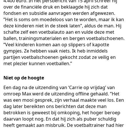
4.400 euro. In het persbericht van 15 april schreef hij
over de financiële druk en beklaagde hij zich dat
fondsen en subsidie aanvragen werden afgewezen.
”Het is soms om moedeloos van te worden, maar ik kan
deze kinderen niet in de steek laten”, aldus de man. Hij
schafte zelf een voetbalauto aan en vulde deze met
ballen, trainingsmaterialen en bergen voetbalschoenen.
”Veel kinderen komen aan op slippers of kapotte
gympjes. Ze hebben vaak niets. Ik heb inmiddels
partijen voetbalschoenen gekocht zodat ze veilig en
met plezier kunnen voetballen.”
Niet op de hoogte
Een dag na de uitzending van ‘Carrie op vrijdag’ van
omroep Max werd de uitzending offline gehaald. ”Het
was een mooi gesprek, zijn verhaal maakte veel los. Een
dag later bereikten ons berichten dat deze man
betrokken is geweest bij omkoping, het hoger beroep
daarvan loopt nog. En dat hij zich als puber schuldig
heeft gemaakt aan misbruik. De voetbaltrainer had hier