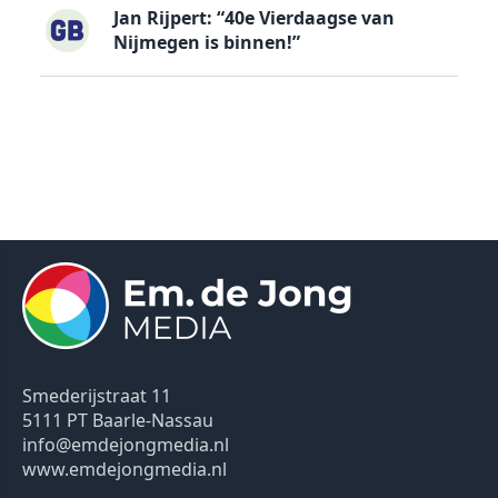
Jan Rijpert: “40e Vierdaagse van
Nijmegen is binnen!”
Smederijstraat 11
5111 PT Baarle-Nassau
info@emdejongmedia.nl
www.emdejongmedia.nl