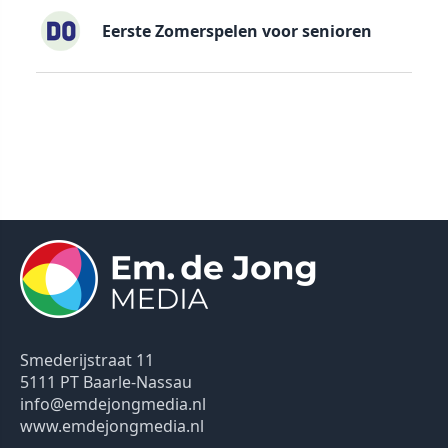
Eerste Zomerspelen voor senioren
Smederijstraat 11
5111 PT Baarle-Nassau
info@emdejongmedia.nl
www.emdejongmedia.nl