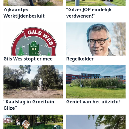
Zijkaantje:
”Gilzer JOP eindelijk
Werktijdenbesluit
verdwenen!”
Gils Wès stopt er mee
Regelkolder
”Kaalslag in Groeituin
Geniet van het uitzicht!
Gilze”