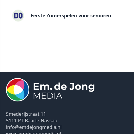
Eerste Zomerspelen voor senioren
Smederijstraat 11
5111 PT Baarle-Nassau
info@emdejongmedia.nl
www.emdejongmedia.nl