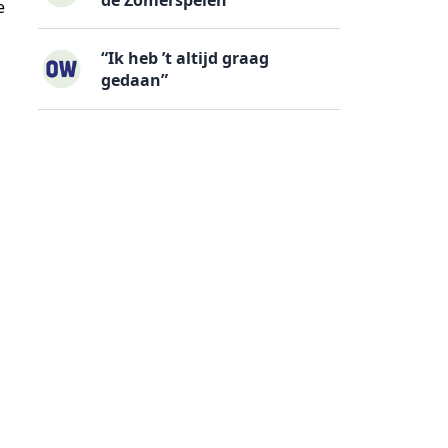
e
“Ik heb ’t altijd graag
gedaan”