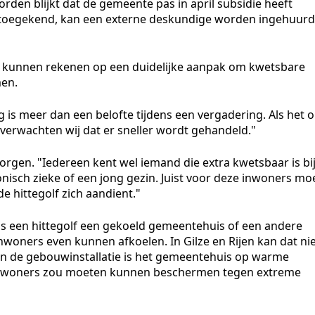
den blijkt dat de gemeente pas in april subsidie heeft
dt toegekend, kan een externe deskundige worden ingehuurd
t kunnen rekenen op een duidelijke aanpak om kwetsbare
men.
g is meer dan een belofte tijdens een vergadering. Als het 
verwachten wij dat er sneller wordt gehandeld."
zorgen. "Iedereen kent wel iemand die extra kwetsbaar is bi
isch zieke of een jong gezin. Juist voor deze inwoners mo
 hittegolf zich aandient."
ns een hittegolf een gekoeld gemeentehuis of een andere
woners even kunnen afkoelen. In Gilze en Rijen kan dat nie
n in de gebouwinstallatie is het gemeentehuis op warme
die inwoners zou moeten kunnen beschermen tegen extreme