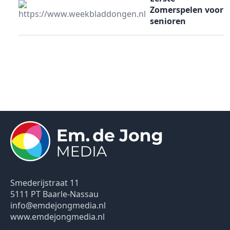
Zomerspelen voor
senioren
Smederijstraat 11
5111 PT Baarle-Nassau
info@emdejongmedia.nl
www.emdejongmedia.nl