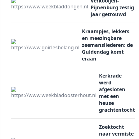
Verkooijen-
Pijnenburg zestig
jaar getrouwd
Kraampjes, lekkers
en meezingbare
zeemansliederen: de
Guldendag komt
eraan
Kerkrade
werd
afgesloten
met een
heuse
grachtentocht
Zoektocht
naar vermiste