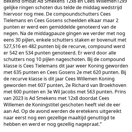
bekend omdat Ad Smekens 12x8 en Cees Willemen12x9
gelijke ringen schoten dus telde de middag wedstrijd
hiervoor nog mee. De compoundschutters Cees
Tielemans en Cees Gosens scheelden elkaar maar 2
punten er werd een gemiddelde genoteerd van de
negen. Na de middagpauze gingen we verder met nog
eens 30 pijlen, enkele schutters staken er bovenuit met
527,516 en 482 punten bij de recurve, compound werd
er 542 en 534 punten genoteerd. Er werd door alle
schutters nog 10 pijlen nageschoten. Bij de compound
klasse is Cees Tielemans dit jaar weer Koning geworden
met 635 punten en Cees Gosens 2e met 620 punten. Bij
de recurve klasse is dit jaar Cees Willemen Koning
geworden met 607 punten, 2e Richard van Broekhoven
met 600 punten en 3e Wil Jacobs met 563 punten. Prins
van 2023 is Ad Smekens met 12x8 doordat Cees
Willemen de Koningstitel geschoten heeft viel de eer
aan Ad. Op de avond werden de eretekens uitgereikt
naar eerst nog een gezellige maaltijd genuttigd te
hebben en werd er nog gezellig nagepraat.”