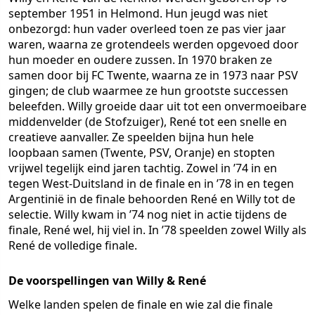
september 1951 in Helmond. Hun jeugd was niet
onbezorgd: hun vader overleed toen ze pas vier jaar
waren, waarna ze grotendeels werden opgevoed door
hun moeder en oudere zussen. In 1970 braken ze
samen door bij FC Twente, waarna ze in 1973 naar PSV
gingen; de club waarmee ze hun grootste successen
beleefden. Willy groeide daar uit tot een onvermoeibare
middenvelder (de Stofzuiger), René tot een snelle en
creatieve aanvaller. Ze speelden bijna hun hele
loopbaan samen (Twente, PSV, Oranje) en stopten
vrijwel tegelijk eind jaren tachtig. Zowel in ’74 in en
tegen West-Duitsland in de finale en in ’78 in en tegen
Argentinië in de finale behoorden René en Willy tot de
selectie. Willy kwam in ’74 nog niet in actie tijdens de
finale, René wel, hij viel in. In ’78 speelden zowel Willy als
René de volledige finale.
De voorspellingen van Willy & René
Welke landen spelen de finale en wie zal die finale