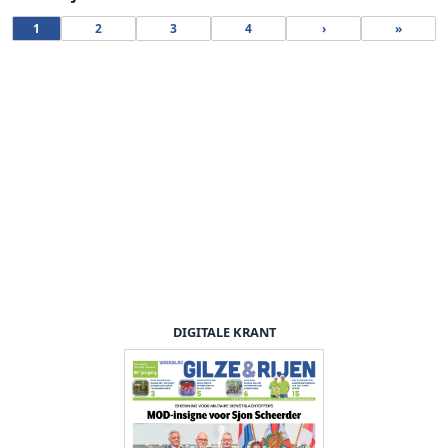
1
2
3
4
›
»
DIGITALE KRANT