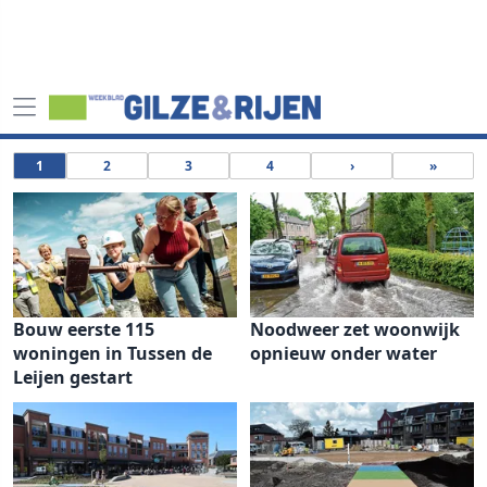
1
2
3
4
›
»
Bouw eerste 115
Noodweer zet woonwijk
woningen in Tussen de
opnieuw onder water
Leijen gestart